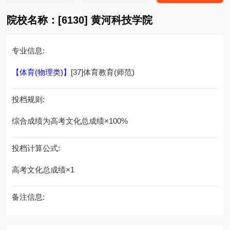
院校名称：
[
6130
]
黄河科技学院
专业信息
【体育(物理类)】
[
37
]
体育教育(师范)
投档规则
综合成绩为高考文化总成绩×100%
投档计算公式
高考文化总成绩×1
备注信息