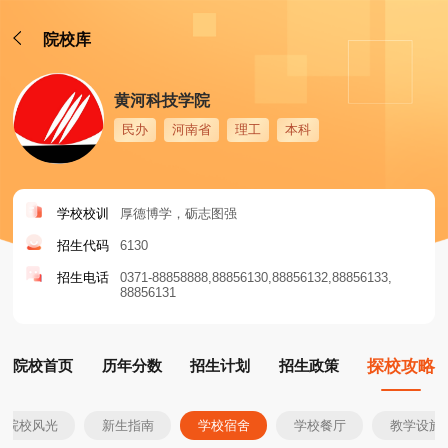
院校库
黄河科技学院
民办
河南省
理工
本科
学校校训
厚德博学，砺志图强
招生代码
6130
招生电话
0371-88858888
88856130
88856132
88856133
88856131
院校首页
历年分数
招生计划
招生政策
探校攻略
院校风光
新生指南
学校宿舍
学校餐厅
教学设施